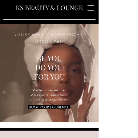
&
KS BEAUTY
LOUNGE
LUXURY BEAUTY EXPERIENCE IN
GRONINGEN
BE YOU
DO YOU
FOR YOU
✓ ​
Alles onder één dak
✓ Gespecialiseerd team
✓ Unieke arrangementen
BOOK YOUR EXPERIENCE