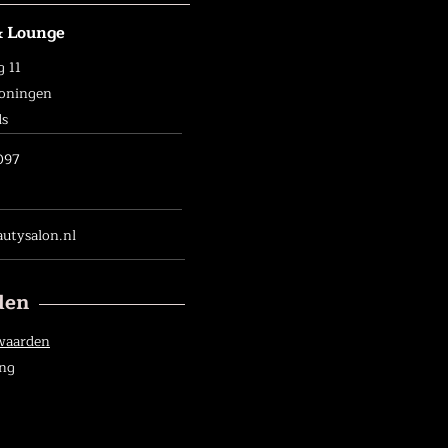
& Lounge
 11
roningen
ds
097
utysalon.nl
den
waarden
ing