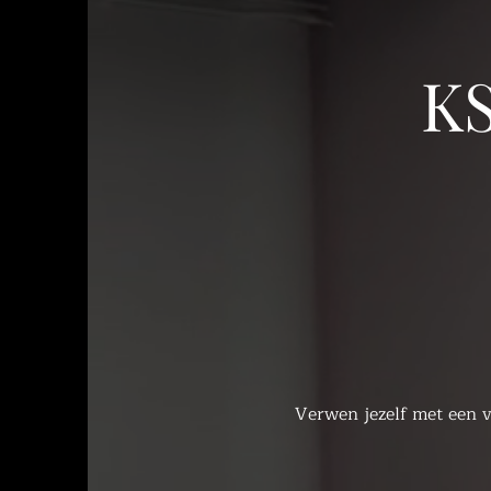
KS
Verwen
jezelf met een 