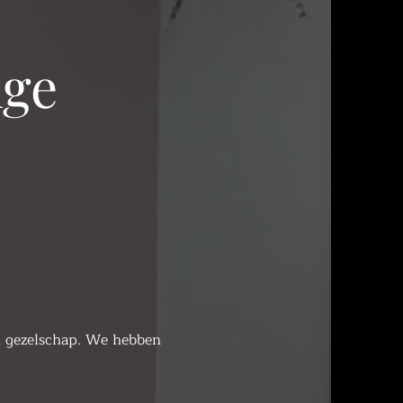
nge
 gezelschap.
We hebben