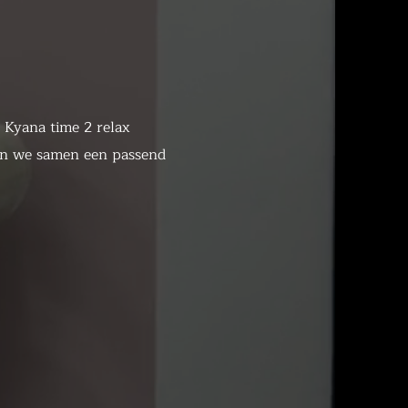
 Kyana time 2 relax
len we samen een passend