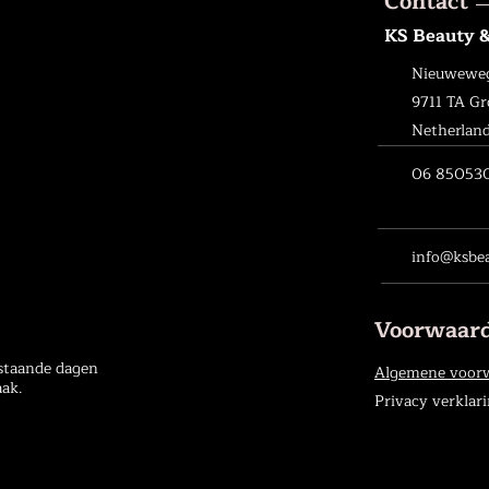
Contact
KS Beauty 
Nieuweweg
9711 TA G
Netherlan
06 85053
info@ksbea
Voorwaar
staande dagen
Algemene voor
aak.
Privacy verklar