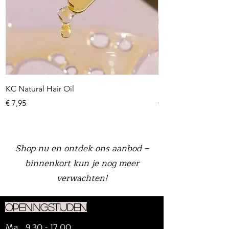
KC Natural Hair Oil
KC Cuticle oil
Prijs
Prijs
€ 7,95
€ 10,95
Shop nu en ontdek ons aanbod –
binnenkort kun je nog meer
verwachten!
Openingstijden
Ma
9.30 - 17.00