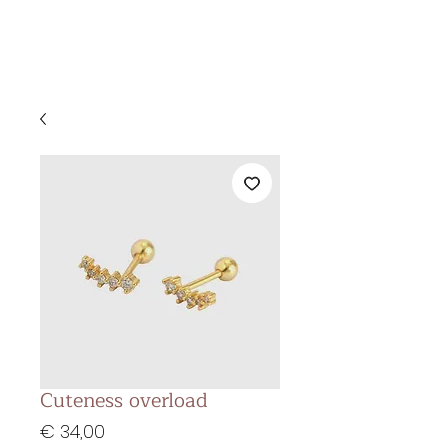
&
KS BEAUTY
LOUNGE
Cuteness overload
Prijs
€ 34,00