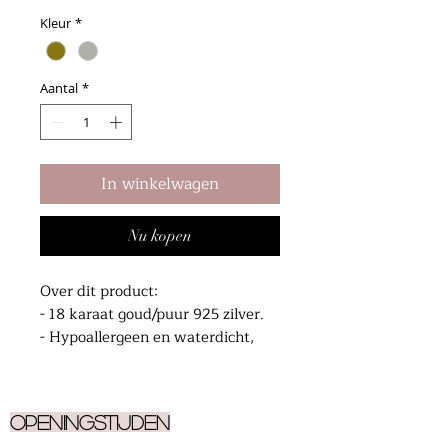
Kleur
*
Aantal
*
In winkelwagen
Nu kopen
Over dit product:
- 18 karaat goud/puur 925 zilver.
- Hypoallergeen en waterdicht,
gemaakt om elke dag te dragen.
- 8 mm.
- Te dragen als helix,
Openingstijden
scheppiercing of oorknopje.