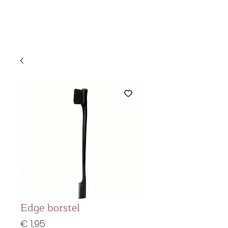
&
KS BEAUTY
LOUNGE
Edge borstel
Prijs
€ 1,95