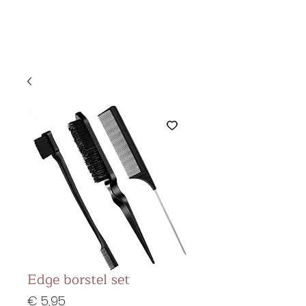
&
KS BEAUTY
LOUNGE
Edge borstel set
Prijs
€ 5,95