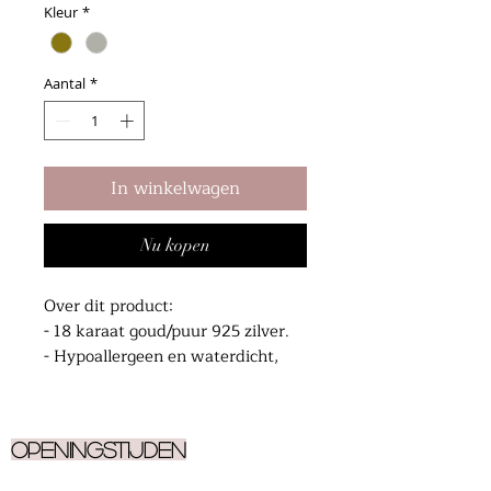
Kleur
*
Aantal
*
In winkelwagen
Nu kopen
Over dit product:
- 18 karaat goud/puur 925 zilver.
- Hypoallergeen en waterdicht,
gemaakt om elke dag te dragen.
- 11 mm
Openingstijden