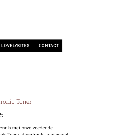
LOVELYBITES
CONTACT
ronic Toner
Prijs
95
ennis met onze voedende
nic Toner, doordrenkt met zowel