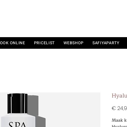
&
KS BEAUTY
LOUNGE
OOK ONLINE
PRICELIST
WEBSHOP
SAFIYAPARTY
Hyalu
€ 24,
Maak k
Hyaluro