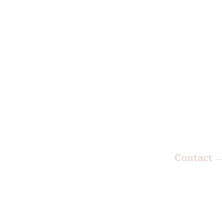
Contact
KS Beauty 
Nieuweweg
9711 TA G
Netherlan