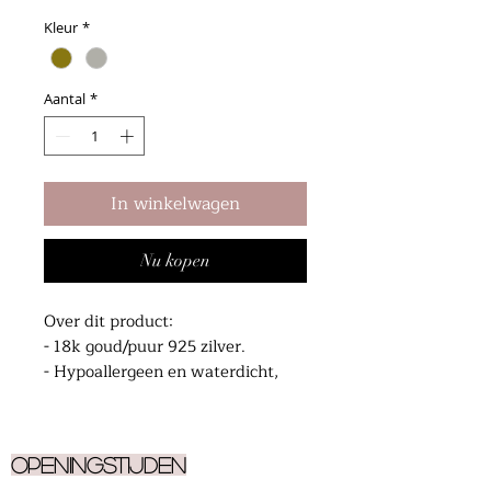
Kleur
*
Aantal
*
In winkelwagen
Nu kopen
Over dit product:
- 18k goud/puur 925 zilver.
- Hypoallergeen en waterdicht,
gemaakt om elke dag te dragen.
- 11 mm
Openingstijden