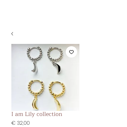
&
KS BEAUTY
LOUNGE
I am Lily collection
Prijs
€ 32,00