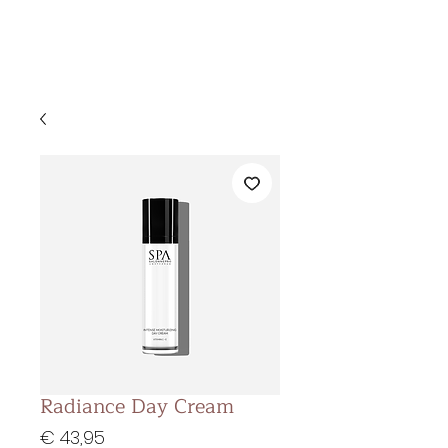
&
KS BEAUTY
LOUNGE
Radiance Day Cream
Prijs
€ 43,95