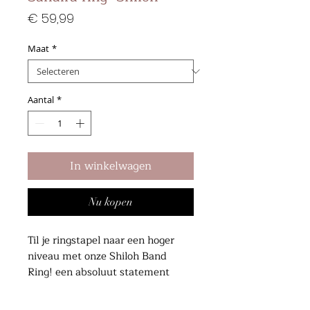
Prijs
€ 59,99
Maat
*
Aantal
*
In winkelwagen
Nu kopen
Til je ringstapel naar een hoger
niveau met onze Shiloh Band
Ring! een absoluut statement
item dat je in je collectiue mist.
Dit juweeltje is bedekt met CZ-