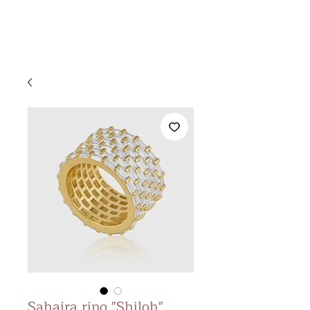
&
KS BEAUTY
LOUNGE
Sahaira ring "Shiloh"