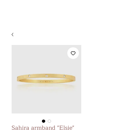
&
KS BEAUTY
LOUNGE
Sahira armband "Elsie"