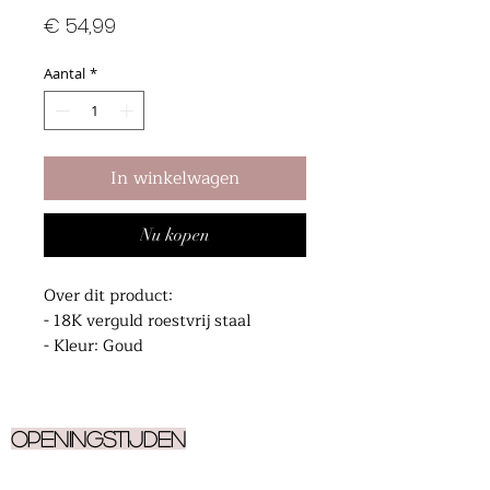
Prijs
€ 54,99
Aantal
*
In winkelwagen
Nu kopen
Over dit product:
- 18K verguld roestvrij staal
- Kleur: Goud
- Hypoallergeen
- Gewicht: 4,54 g (0,16 oz)
Openingstijden
Ma
9.30 - 17.00