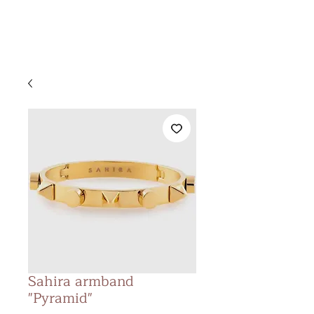
&
KS BEAUTY
LOUNGE
Sahira armband
"Pyramid"