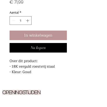
Prijs
€ 71,99
Aantal
*
In winkelwagen
Nu kopen
Over dit product:
- 18K verguld roestvrij staal
- Kleur: Goud
- Hypoallergeen
- Gewicht: 4,54 g (0,16 oz)
Openingstijden
Ma
9.30 - 17.00