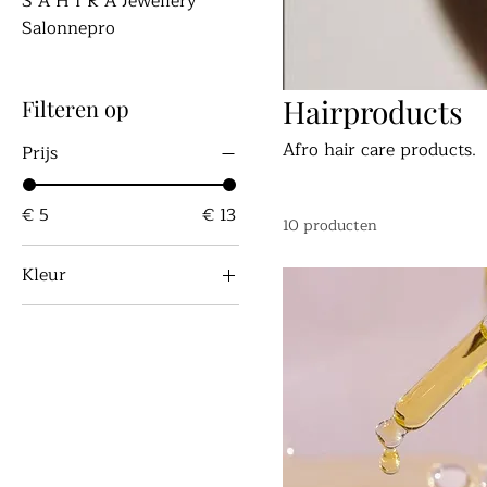
S A H I R A Jewellery
Salonnepro
Hairproducts
Filteren op
Afro hair care products.
Prijs
€ 5
€ 13
10 producten
Kleur