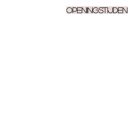
Openingstijden
Ma 9.30 - 17.00
Di 9.30 - 17.00
Woe 9.30 - 17.00
Do 9.30 - 17.00
Vrij 9.30 - 17.00
Za 10.00 - 15.00
Zo GESLOTEN
KS Beauty & Lounge is op boven
en tijdstippen geopend op afspr