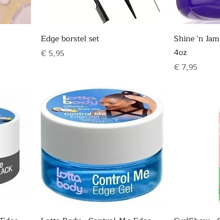
Edge borstel set
Shine 'n Jam
4oz
Prijs
€ 5,95
Prijs
€ 7,95