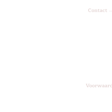
Contact
KS Beauty 
Nieuweweg
9711 TA G
Netherlan
06 85053
info@ksbea
Voorwaar
staande dagen
Algemene voor
aak.
Privacy verklar