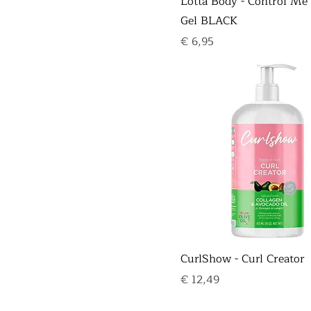
Lotta Body - Control Me
Gel BLACK
Prijs
€ 6,95
CurlShow - Curl Creator
Prijs
€ 12,49