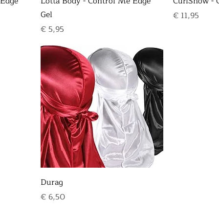
 Edge
Lotta Body - Control Me Edge
CurlShow - 
Gel
Prijs
€ 11,95
Prijs
€ 5,95
Durag
Prijs
€ 6,50